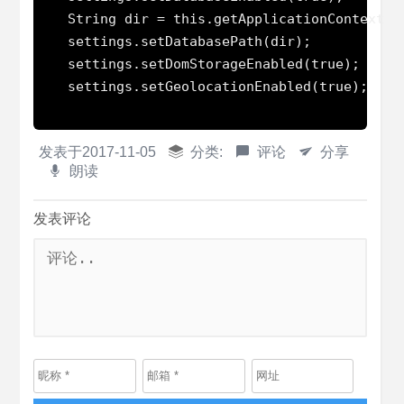
    String dir = this.getApplicationContext()
    settings.setDatabasePath(dir);

    settings.setDomStorageEnabled(true);

    settings.setGeolocationEnabled(true);

发表于
2017-11-05
分类:
评论
分享
朗读
发表评论