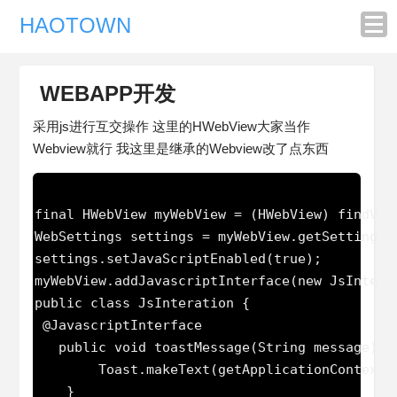
HAOTOWN
WEBAPP开发
采用js进行互交操作 这里的HWebView大家当作
Webview就行 我这里是继承的Webview改了点东西
final HWebView myWebView = (HWebView) findView
WebSettings settings = myWebView.getSettings()
settings.setJavaScriptEnabled(true);

myWebView.addJavascriptInterface(new JsInterat
public class JsInteration {

 @JavascriptInterface

   public void toastMessage(String message) {

        Toast.makeText(getApplicationContext(
    }
