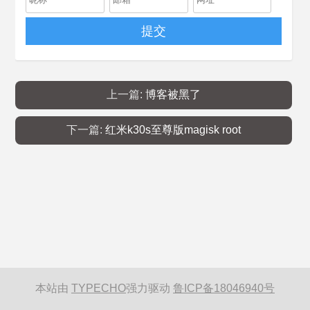
提交
上一篇:
博客被黑了
下一篇:
红米k30s至尊版magisk root
本站由
TYPECHO
强力驱动
鲁ICP备18046940号